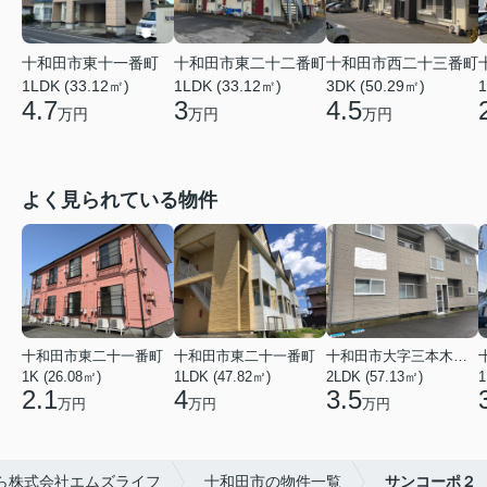
十和田市東十一番町
十和田市東二十二番町
十和田市西二十三番町
1LDK (33.12㎡)
1LDK (33.12㎡)
3DK (50.29㎡)
1
4.7
3
4.5
万円
万円
万円
よく見られている物件
十和田市東二十一番町
十和田市東二十一番町
十和田市大字三本木字上平
1K (26.08㎡)
1LDK (47.82㎡)
2LDK (57.13㎡)
1
2.1
4
3.5
万円
万円
万円
ら株式会社エムズライフ
十和田市の物件一覧
サンコーポ２