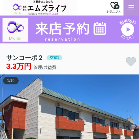
0
お気に入り
サンコーポ２
空室1
3.3万円
管理/共益費 -
1
/
19