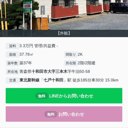
【外観】
3.3万円 管理/共益費 -
賃料
37.78㎡
2K
面積
間取り
築37年
2階/2階建
築年数
所在階
青森県
十和田市
大字三本木
字牛泊50-58
所在地
東北新幹線
「
七戸十和田
」駅 徒歩185分車30分 15.0km
交通
LINEからお問い合わせ
無料
お問い合わせ
無料