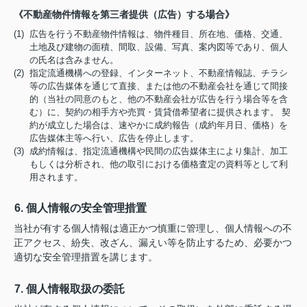
《不動産物件情報を第三者提供（広告）する場合》
(1) 広告を行う不動産物件情報は、物件種目、所在地、価格、交通、
土地及び建物の面積、間取、設備、写真、案内図等であり、個人
の氏名は含みません。
(2) 指定流通機構への登録、インターネット、不動産情報誌、チラシ
等の広告媒体を通じて直接、または他の不動産会社を通じて間接
的（当社の同意のもと、他の不動産会社が広告を行う場合等を含
む）に、契約の相手方や売買・賃貸借希望者に提供されます。 契
約が成立した場合は、速やかに成約報告（成約年月日、価格）を
広告媒体主等へ行い、広告を停止します。
(3) 成約情報は、指定流通機構や民間の広告媒体主により集計、加工
もしくは分析され、他の取引における価格査定の資料等として利
用されます。
6. 個人情報の安全管理措置
当社が有する個人情報は適正かつ慎重に管理し、個人情報への不
正アクセス、紛失、改ざん、漏えい等を防止するため、必要かつ
適切な安全管理措置を講じます。
7. 個人情報取扱の委託