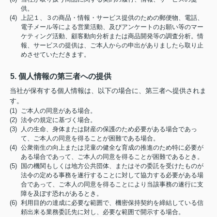
供。
(4) 上記１、３の商品・情報・サービス提供のための郵便物、電話、
電子メール等による営業活動、及びアンケートのお願い等のマー
ケティング活動、顧客動向分析または商品開発等の調査分析。情
報、サービスの提供は、ご本人からの申出がありましたら取り止
めさせていただきます。
5. 個人情報の第三者への提供
当社が保有する個人情報は、以下の場合に、第三者へ提供されま
す。
(1) ご本人の同意がある場合。
(2) 法令の規定に基づく場合。
(3) 人の生命、身体または財産の保護のため必要がある場合であっ
て、ご本人の同意を得ることが困難である場合。
(4) 公衆衛生の向上または児童の健全な育成の推進のため特に必要が
ある場合であって、ご本人の同意を得ることが困難であるとき。
(5) 国の機関もしくは地方公共団体、またはその委託を受けたものが
法令の定める事務を遂行することに対して協力する必要がある場
合であって、ご本人の同意を得ることにより当該事務の遂行に支
障を及ぼす恐れがあるとき。
(6) 利用目的の達成に必要な範囲で、機密保持契約を締結している信
頼出来る業務委託先に対し、必要な範囲で開示する場合。