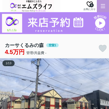
0
お気に入り
カーサくるみの森
空室1
4.5万円
管理/共益費 -
1
/
13