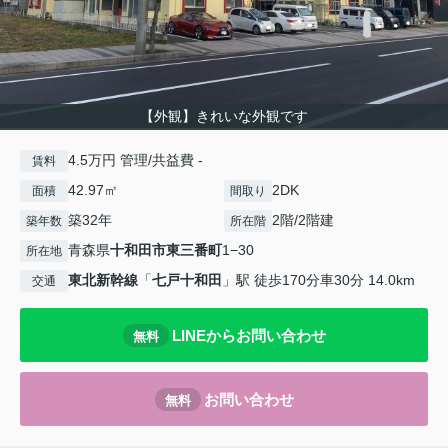
【外観】きれいな外観です
4.5万円 管理/共益費 -
賃料
42.97㎡
2DK
面積
間取り
築32年
2階/2階建
築年数
所在階
青森県
十和田市
東三番町
1−30
所在地
東北新幹線
「
七戸十和田
」駅 徒歩170分車30分 14.0km
交通
LINEからお問い合わせ
無料
お問い合わせ
無料