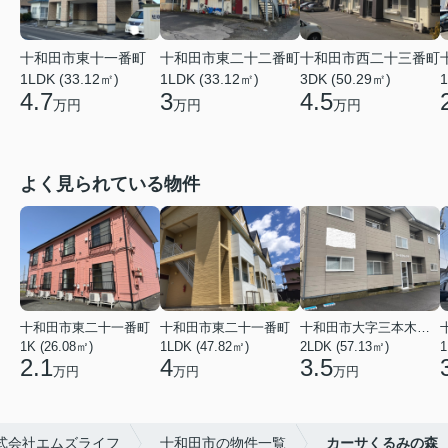
十和田市東十一番町
十和田市東二十二番町
十和田市西二十三番町
1LDK (33.12㎡)
1LDK (33.12㎡)
3DK (50.29㎡)
1
4.7
3
4.5
万円
万円
万円
よく見られている物件
十和田市東二十一番町
十和田市東二十一番町
十和田市大字三本木字上平
1K (26.08㎡)
1LDK (47.82㎡)
2LDK (57.13㎡)
1
2.1
4
3.5
万円
万円
万円
式会社エムズライフ
十和田市の物件一覧
カーサくるみの森