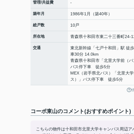
管理/共益費
-
築年月
1986年1月（築40年）
総戸数
10戸
所在地
青森県
十和田市
東二十三番町
24-1
交通
東北新幹線
「
七戸十和田
」駅 徒歩
車30分 14.0km
青森県十和田市「北里大学前（バ
バス停下車 徒歩5分
MEX（岩手県北バス）「北里大
ス）」バス停下車 徒歩5分
コーポ東山のコメント(おすすめポイント)
こちらの物件は十和田市北里大学キャンパス周辺ア