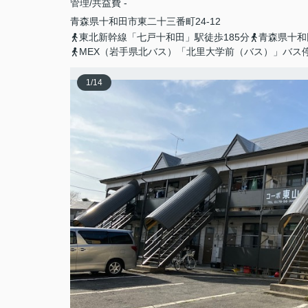
管理/共益費 -
青森県
十和田市
東二十三番町
24-12
東北新幹線「七戸十和田」駅徒歩185分
青森県十和
MEX（岩手県北バス）「北里大学前（バス）」バス
1
/
14