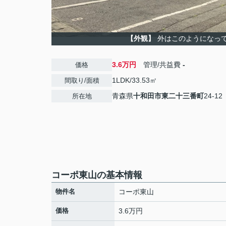
【外観】
外はこのようになっ
3.6万円
管理/共益費
-
価格
1LDK/33.53㎡
間取り/面積
青森県
十和田市
東二十三番町
24-12
所在地
コーポ東山の基本情報
物件名
コーポ東山
価格
3.6万円