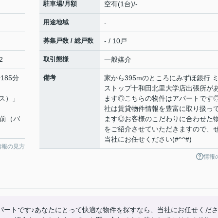
駐車場/月額
空有(1台)/-
用途地域
-
募集戸数 / 総戸数
- / 10戸
2
取引態様
一般媒介
185分
備考
家から395mのところにみずほ銀行 
ストップ十和田北里大学店出張所が
ス）」
ます◎こちらの物件はアパートです
社は賃貸物件情報を豊富に取り扱っ
学前（バ
ます◎お客様のこだわりに合わせた
をご紹介させていただきますので、
当社にお任せください(#^^#)
情報の見方
情報
パートです♪あなたにとって快適な物件を探すなら、当社にお任せくだ