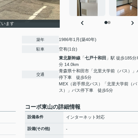
ています
1986年1月(築40年)
築年
空有(1台)
駐車
東北新幹線
「
七戸十和田
」駅 徒歩185分
分 14.0km
青森県十和田市「北里大学前（バス）」
交通
停下車 徒歩5分
MEX（岩手県北バス）「北里大学前（バ
ス）」バス停下車 徒歩5分
コーポ東山の詳細情報
設備条件
インターネット対応
設備(その他)
-