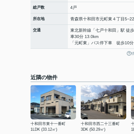
総戸数
4戸
所在地
青森県
十和田市
元町東
４丁目5−2
交通
東北新幹線
「
七戸十和田
」駅 徒歩
車30分 13.0km
「元町東」バス停下車 徒歩10分
近隣の物件
十和田市東十一番町
十和田市西二十三番町
1LDK (33.12㎡)
3DK (50.29㎡)
1