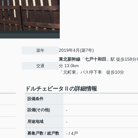
2019年4月(築7年)
築年
東北新幹線
「
七戸十和田
」駅 徒歩158分
分 13.0km
交通
「元町東」バス停下車 徒歩10分
ドルチェビータⅡの詳細情報
設備条件
設備(その他)
-
用途地域
-
募集戸数 / 総戸数
- / 4戸