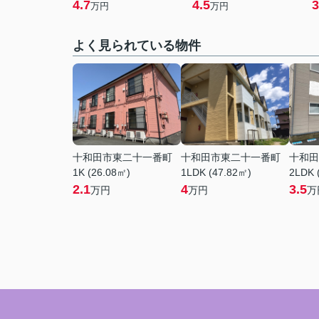
4.7
4.5
3
万円
万円
よく見られている物件
十和田市東二十一番町
十和田市東二十一番町
十和田
1K (26.08㎡)
1LDK (47.82㎡)
2LDK 
2.1
4
3.5
万円
万円
万