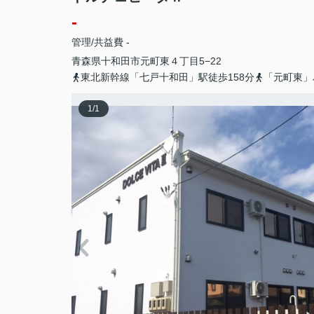
-
管理/共益費 -
青森県
十和田市
元町東
４丁目5−22
東北新幹線「七戸十和田」駅徒歩158分
「元町東」
1
/
1