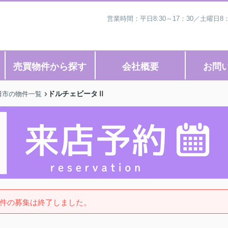
営業時間：平日8:30～17：30／土曜日8
売買物件から探す
会社概要
お問
ドルチェビータⅡ
田市の物件一覧
件の募集は終了しました。