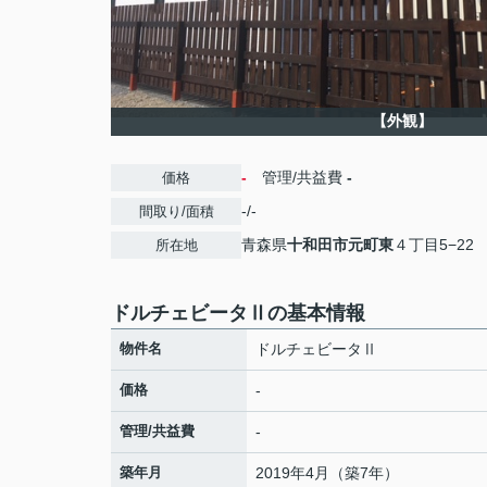
【外観】
-
管理/共益費
-
価格
-/-
間取り/面積
青森県
十和田市
元町東
４丁目5−22
所在地
ドルチェビータⅡの基本情報
物件名
ドルチェビータⅡ
価格
-
管理/共益費
-
築年月
2019年4月（築7年）