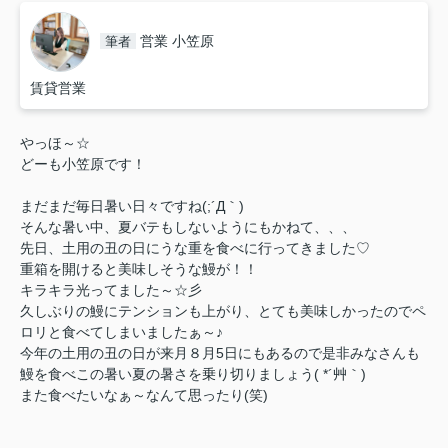
営業 小笠原
筆者
賃貸営業
やっほ～☆
どーも小笠原です！
まだまだ毎日暑い日々ですね(;´Д｀)
そんな暑い中、夏バテもしないようにもかねて、、、
先日、土用の丑の日にうな重を食べに行ってきました♡
重箱を開けると美味しそうな鰻が！！
キラキラ光ってました～☆彡
久しぶりの鰻にテンションも上がり、
とても美味しかったのでペ
ロリと食べてしまいましたぁ～♪
今年の土用の丑の日が来月８月5日にもあるので是非みなさんも
鰻を食べこの暑い夏の暑さを乗り切りましょう( *´艸｀)
また食べたいなぁ～なんて思ったり(笑)