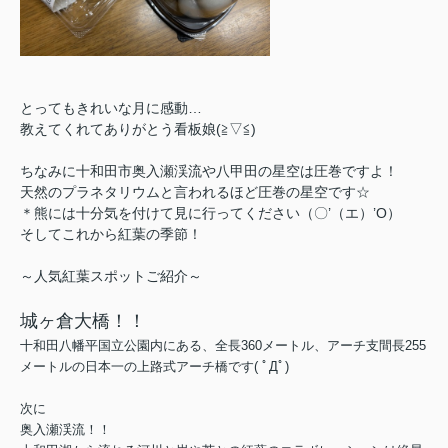
とってもきれいな月に感動…
教えてくれてありがとう看板娘(≧▽≦)
ちなみに十和田市奥入瀬渓流や八甲田の星空は圧巻ですよ！
天然のプラネタリウムと言われるほど圧巻の星空です☆
＊熊には十分気を付けて見に行ってください（〇’（エ）’O）
そしてこれから紅葉の季節！
～人気紅葉スポットご紹介～
城ヶ倉大橋！！
十和田八幡平国立公園内にある、全長360メートル、アーチ支間長255
メートルの日本一の上路式アーチ橋です( ﾟДﾟ)
次に
奥入瀬渓流！！