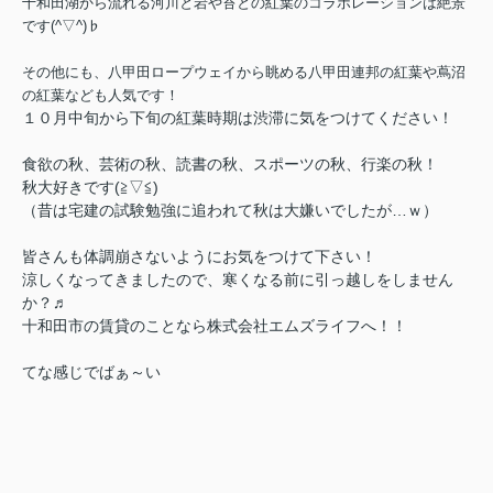
十和田湖から流れる河川と岩や苔との紅葉のコラボレーションは絶景
です(^▽^)♭
その他にも、八甲田ロープウェイから眺める八甲田連邦の紅葉や蔦沼
の紅葉なども人気です！
１０月中旬から下旬の紅葉時期は渋滞に気をつけてください！
食欲の秋、芸術の秋、読書の秋、スポーツの秋、行楽の秋！
秋大好きです(≧▽≦)
（昔は宅建の試験勉強に追われて秋は大嫌いでしたが…ｗ）
皆さんも体調崩さないようにお気をつけて下さい！
涼しくなってきましたので、寒くなる前に引っ越しをしません
か？♬
十和田市の賃貸のことなら株式会社エムズライフへ！！
てな感じでばぁ～い