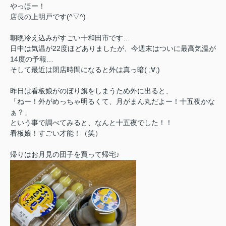
やっほー！
店長の上明戸です(^▽^)
朝晩冷え込みがすごい十和田市です…
日中は気温が22度ほどありましたが、
今週末はついに最高気温が
14度の予報…
そして最近は閉店時間になると外は真っ暗( ;∀;)
昨日は看板娘がのぼり旗をしまうため外に出ると、
「ねー！外がめっちゃ明るくて、月がまん丸だよー！十五夜かな
ぁ？」
という事で調べてみると、なんと十五夜でした！！
看板娘！すごい才能！（笑）
帰りはお月見の団子を買って帰宅♪