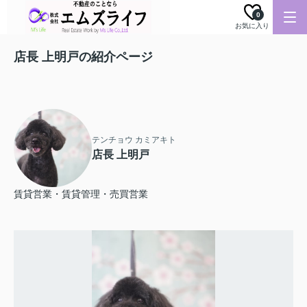
0
お気に入り
店長 上明戸の紹介ページ
テンチョウ カミアキト
店長 上明戸
賃貸営業・賃貸管理・売買営業