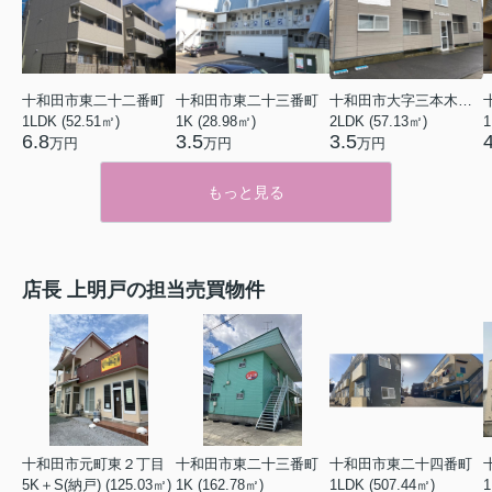
十和田市東二十二番町
十和田市東二十三番町
十和田市大字三本木字上平
1LDK (52.51㎡)
1K (28.98㎡)
2LDK (57.13㎡)
1
6.8
3.5
3.5
万円
万円
万円
もっと見る
店長 上明戸の担当売買物件
十和田市元町東２丁目
十和田市東二十三番町
十和田市東二十四番町
5K＋S(納戸) (125.03㎡)
1K (162.78㎡)
1LDK (507.44㎡)
1