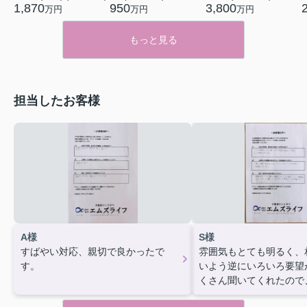
1,870
950
3,800
万円
万円
万円
もっと見る
担当したお客様
A様
S様
すばやい対応、親切で良かったで
雰囲気もとても明るく、
す。
いよう逆にいろいろ要望
くさん聞いてくれたので
く契約ができました。