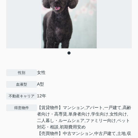
女性
性別
A型
血液型
12年
不動産キャリア
【賃貸物件】マンション,アパート,一戸建て,高齢
得意物件
者向け・高専賃,単身者向け,学生向け,女性向け,
二人暮し・ルームシェア,ファミリー向け,ペット
対応・相談,初期費用安め
【売買物件】中古マンション,中古戸建て,土地,収