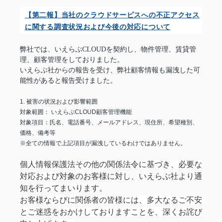
【第二報】当社のクラウドサービスへの不正アクセス
に関する調査状況および今後の対応について
弊社では、いえらぶCLOUDを契約し、物件管理、賃貸管
理、顧客管理をしておりました。
いえらぶ社からの報告を受け、弊社顧客情報も漏洩した可
能性があると報告受けました。
1.
被害の状況および影響範囲
対象範囲：
いえらぶ
CLOUD
顧客管理機能
対象項目：氏名、電話番号、メールアドレス、現住所、希望種別、
価格、備考等
※全ての情報で上記項目が漏洩しているわけではありません。
個人情報保護法その他の関係法令に基づき、必要な
対応および
対象のお客様に対し、いえらぶ社より
通
知を行ってまいります。
お客様ならびに関係者の皆様には、多大なるご不安
とご迷惑をおかけしておりますことを、深くお詫び