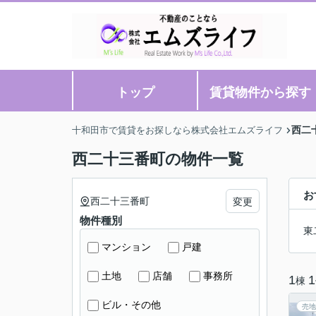
トップ
賃貸物件から探す
西二
十和田市で賃貸をお探しなら株式会社エムズライフ
西二十三番町の物件一覧
お
西二十三番町
変更
物件種別
東
マンション
戸建
土地
店舗
事務所
1
1
棟
ビル・その他
売地