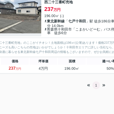
西二十三番町売地
237
万円
196.00㎡ (-)
東北新幹線
「
七戸十和田
」駅 徒歩186分車
分 14.0km
青森県十和田市「こまかいどーむ」バス
車 徒歩6分
二十三番町売地」のここがイチオシ！土地面積は196㎡(公簿)あります！価格23
ニーズも高いこちらの売地はいかがでしょうか！十和田市エリアに詳しい当社なら
快適に暮らせる東北新幹線七戸十和田周辺の情報もございますので、ぜひお気軽にお問い
価格
坪単価
面積
建ぺい
237
4万円
196.00㎡
50
万円
1