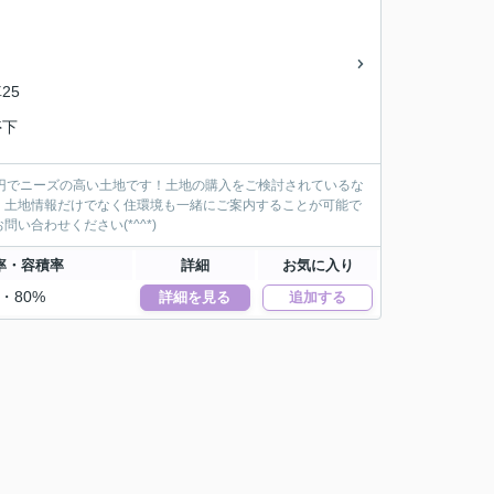
25
停下
7万円でニーズの高い土地です！土地の購入をご検討されているな
、土地情報だけでなく住環境も一緒にご案内することが可能で
合わせください(*^^*)
率・容積率
詳細
お気に入り
%・80%
詳細を見る
追加する