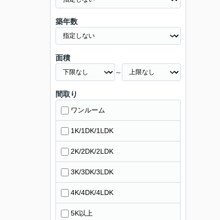
築年数
面積
～
間取り
ワンルーム
1K/1DK/1LDK
2K/2DK/2LDK
3K/3DK/3LDK
4K/4DK/4LDK
5K以上