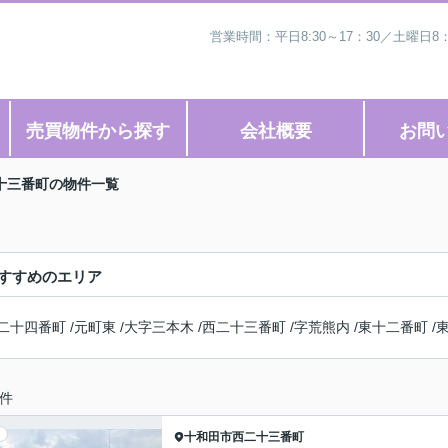
営業時間：平日8:30～17：30／土曜日8
売買物件から探す
会社概要
お問
十三番町の物件一覧
すすめのエリア
二十四番町
/
元町東
/
大字三本木
/
西二十三番町
/
字荒熊内
/
東十二番町
/
件
十和田市
西二十三番町