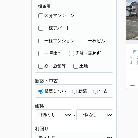
投資用
区分マンション
一棟アパート
一棟マンション
一棟ビル
「西
一戸建て
店舗・事務所
ら、
す！
寮・旅館等
土地
新築・中古
指定しない
新築
中古
価格
～
利回り