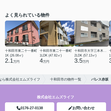
よく見られている物件
十和田市東二十一番町
十和田市東二十一番町
十和田市大字三本木字上平
1K (26.08㎡)
1LDK (47.82㎡)
2LDK (57.13㎡)
1
2.1
4
3.5
万円
万円
万円
なら株式会社エムズライフ
十和田市の物件一覧
パレス赤坂
株式会社エムズライフ
0176-27-0138
お問い合わせ