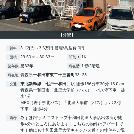
【外観】
3.1万円～3.6万円 管理/共益費 0円
賃料
29.60㎡～30.63㎡
1K
面積
間取り
築33年
1階/2階建
築年数
所在階
青森県
十和田市
東二十三番町
33−23
所在地
東北新幹線
「
七戸十和田
」駅 徒歩186分車30分 15.0km
交通
青森県十和田市「北里大学前（バス）」バス停下車 徒
歩4分
MEX（岩手県北バス）「北里大学前（バス）」バス停
下車 徒歩4分
みずほ銀行 ミニストップ十和田北里大学店出張所が徒
備考
歩4分のところにあります！こちらの物件はアパートで
す！他にも十和田北里大学キャンパス近くの物件をご覧