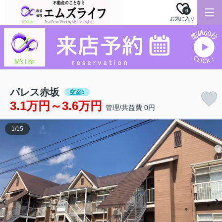
0
お気に入り
パレス赤坂
空室5
3.1万円～3.6万円
管理/共益費 0円
1
/
15