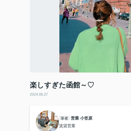
楽しすぎた函館～♡
2024.06.27
営業 小笠原
筆者
賃貸営業