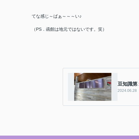
てな感じ～ばぁ～～～い♪
（PS．函館は地元ではないです。笑）
豆知識第
2024.06.28