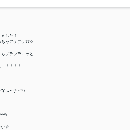
きました！
ちゃアゲアゲ⤴⤴☆
もプラプラ～ッと♪
た！！！！！
ぁ～(≧▽≦)
*)
ーい☆