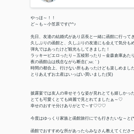
やっほ～！！
ど～も～小笠原です(^^♪
先日、友達の結婚式があり店長と一緒に函館に行って
久しぶりの函館と、久しぶりの友達にも会えて気分もめ
弾丸ではあったけど観光もしてきました！
ラッキーピエロったり～五稜郭ったり～金森倉庫あたり
夜の函館山は残念ながら断念(´;ω;｀)
時間の都合上、行けない所もあったけども楽しめまし
とりあえずお土産はいっぱい買いました(笑)
披露宴では友人の幸せそうな姿が見れとても嬉しかったな
とても可愛くとても綺麗で見とれてましたぁ～♡
幸せのおすそ分けありがとで～す♡♡♡
今度はゆっくり家族と函館旅行にでも行きたいな～と(*^^
函館でおすすめな所があったらみなさん教えてくださ