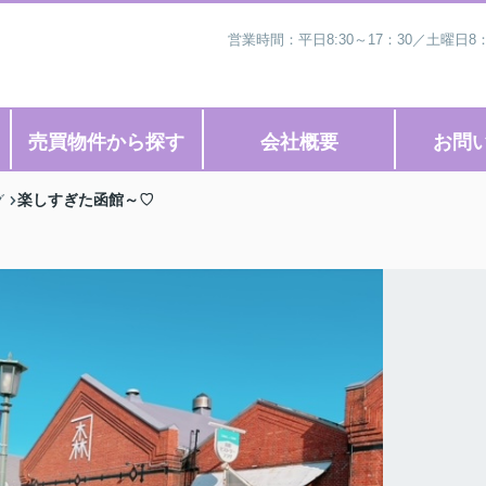
営業時間：平日8:30～17：30／土曜日8
売買物件から探す
会社概要
お問
楽しすぎた函館～♡
グ