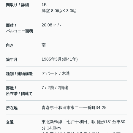
1K
間取り / 詳細
洋室 8.0帖
/
K 3.0帖
26.08㎡ / -
面積 /
バルコニー面積
南
向き
1985年3月(築41年)
築年月
アパート / 木造
種別 / 建物構造
7 / 2階 / 2階建
部屋 /
所在階 / 階建て
青森県
十和田市
東二十一番町
34-25
所在地
東北新幹線
「
七戸十和田
」駅 徒歩181分車30
交通
分 14.0km