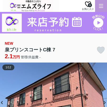
0
お気に入り
NEW
泉プリンスコートC棟 7
2.1
万円
管理/共益費 -
1
/
12