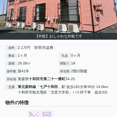
【外観】おしゃれな外観です
2.1万円 管理/共益費 -
賃料
1ヶ月
0ヶ月
敷金
礼金
26.08㎡
1K
面積
間取り
築41年
2階/2階建
築年数
所在階
青森県
十和田市
東二十一番町
34-25
所在地
東北新幹線
「
七戸十和田
」駅 徒歩181分車30分 14.0km
交通
十和田市観光電鉄「北里大学前」バス停下車 徒歩3分
物件の特徴