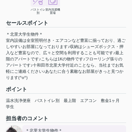
バストイレ
室内洗濯機
別
置場
セールスポイント
＊北里大学生物件＊
室内設備は全室照明付き・エアコンなど豊富に揃っており、過ご
しやすいお部屋になっております♪収納はシューズボックス・押
入など豊富なので、広々と空間を利用することも可能です♪最上
階のアパートです♪こちらは1Kの物件です♪フローリング張りの
アパートです♪十和田市北里大学付近のことなら、当社までお気
軽にご連絡ください♪あなたに合う素敵なお部屋がきっと見つか
ります(^o^)
ポイント
温水洗浄便座
バストイレ別
最上階
エアコン
敷金1ヶ月
学生
担当者のコメント
＊北里大学生物件＊