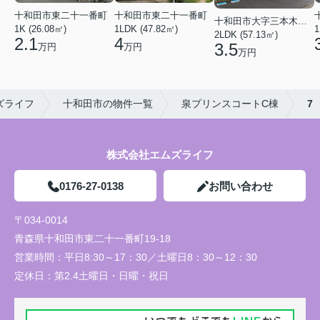
十和田市東二十一番町
十和田市東二十一番町
十和田市大字三本木字上平
1K (26.08㎡)
1LDK (47.82㎡)
1
2LDK (57.13㎡)
2.1
4
3.5
万円
万円
万円
ズライフ
十和田市の物件一覧
泉プリンスコートC棟
7
株式会社エムズライフ
0176-27-0138
お問い合わせ
〒034-0014
青森県十和田市東二十一番町19-18
営業時間：
平日8:30～17：30／土曜日8：30～12：30
定休日：
第2.4土曜日・日曜・祝日