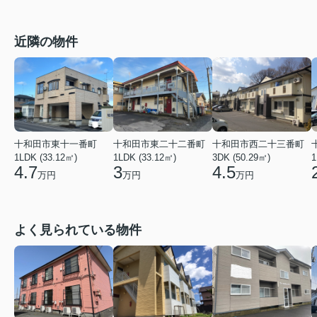
近隣の物件
十和田市東十一番町
十和田市東二十二番町
十和田市西二十三番町
1LDK (33.12㎡)
1LDK (33.12㎡)
3DK (50.29㎡)
1
4.7
3
4.5
万円
万円
万円
よく見られている物件